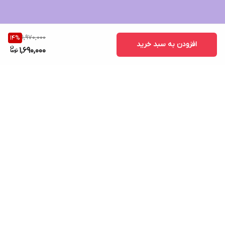
1,970,000
14
%
افزودن به سبد خرید
1,690,000
برگشت به بالا
ارسال ویژه
پشتیبانی ۲۴ ساعته