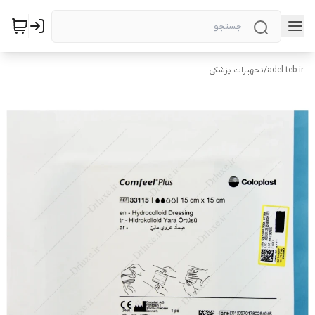
adel-teb.ir
/
تجهیزات پزشکی