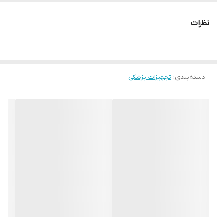
نظرات
قابل استفاده هنگام استحمام بیمار بدون نگرانی از خیس شدن زخم
قابل پاک شدن در صورت تماس با ادرار و مدفوع
دسته‌بندی
:
تجهیزات پزشکی
دارای لبه‌های نازک و چسبنده که در اثر حرکت بیمار یا اصطکاک با ملحفه
از جا بلند نمی‌شوند
دارای شبکه مدرج برای ترسیم، ثبت و بررسی تغییرات اندازه و شکل زخم
در هر بار تعویض
مناسب برای زخم‌های سطحی با ترشحات کم تا متوسط
قابل استفاده به‌صورت پانسمان اولیه یا ثانویه (بر روی ژل پیوریلون یا