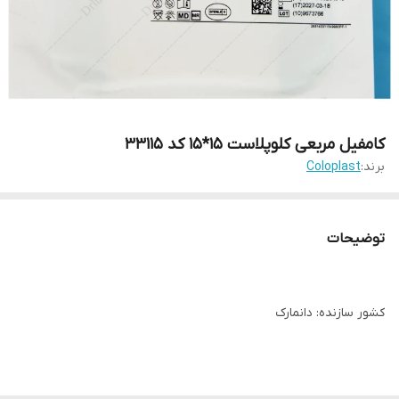
کامفیل مربعی کلوپلاست 15*15 کد 33115
برند:
Coloplast
توضیحات
کشور سازنده: دانمارک
سطح بیرونی ضد آب و مقاوم در برابر نفوذ مایعات