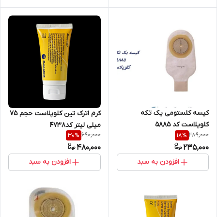
کیسه کلستومی یک تکه
کرم اترک تین کلوپلاست حجم ۷۵
کلوپلاست کد 5885
میلی لیتر کد۴۷۳۸
690,000
289,000
30
%
18
%
480,000
235,000
افزودن به سبد
افزودن به سبد