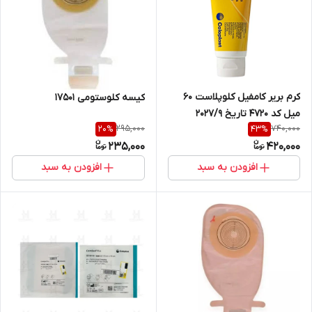
کرم بریر کامفیل کلوپلاست ۶۰
کیسه کلوستومی ۱۷۵۰۱
میل کد 4720 تاریخ ۲۰۲۷/۹
295,000
740,000
20
%
43
%
235,000
420,000
افزودن به سبد
افزودن به سبد