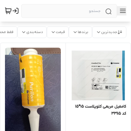
جدیدترین
برندها
قیمت
دسته‌بندی
فقط محص
کامفیل مربعی کلوپلاست 15*15
کد 33115