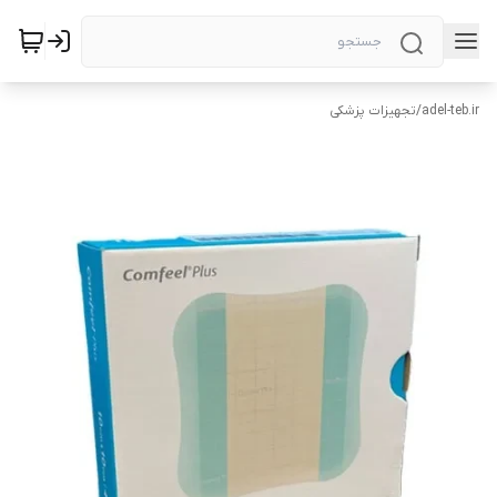
adel-teb.ir
/
تجهیزات پزشکی