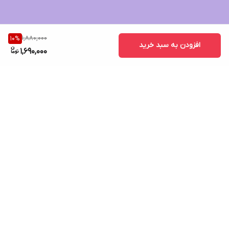
1,880,000
10
%
افزودن به سبد خرید
1,690,000
برگشت به بالا
ارسال ویژه
پشتیبانی ۲۴ ساعته