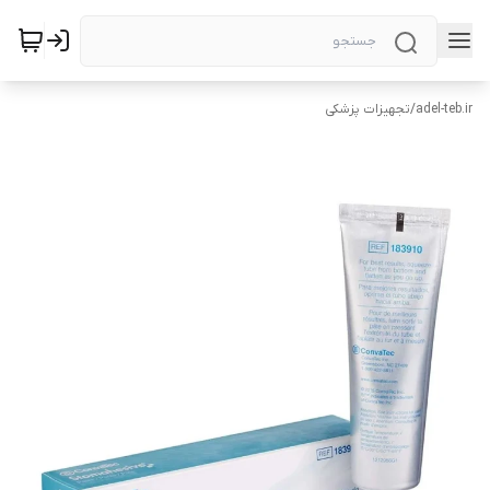
adel-teb.ir
/
تجهیزات پزشکی