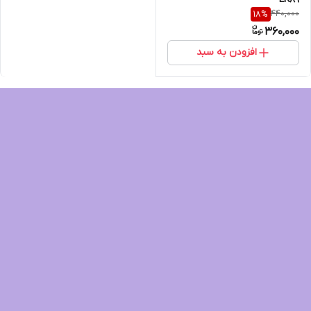
440,000
18
%
360,000
افزودن به سبد