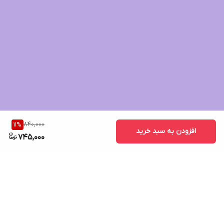
840,000
11
%
افزودن به سبد خرید
745,000
برگشت به بالا