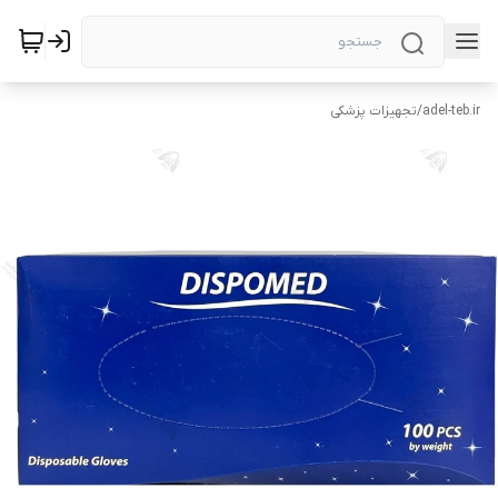
adel-teb.ir
/
تجهیزات پزشکی