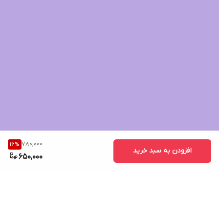
780,000
16
%
افزودن به سبد خرید
650,000