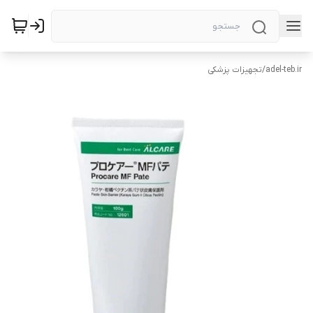
adel-teb.ir
/
تجهیزات پزشکی