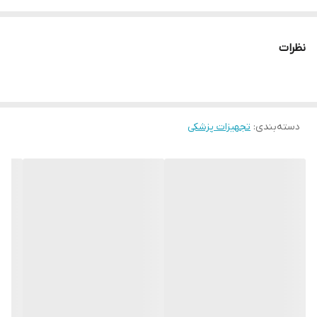
داده شود
نظرات
نکات مصرف:
- در صورت ایجاد حساسیت و تحریک ، مصرف دارو قطع شود
دسته‌بندی
:
تجهیزات پزشکی
- از تماس با چشم خودداری شود
شرایط نگهداری:
در دمای 25 تا 30 درجه سانتیگراد و دور از دسترس کودکان قرار گیرد
ویژگی ها:
- ضد عفونی کننده و ترمیم کننده زخم