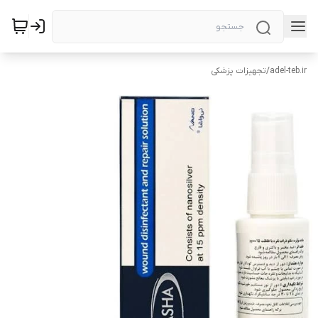
adel-teb.ir
/
تجهیزات پزشکی