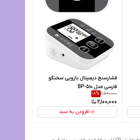
فشارسنج دیجیتال بازویی سخنگو
فارسی مدل BP-510
18
%
2,570,000
2,100,000
افزودن به سبد