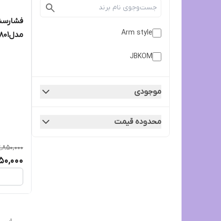
فشارسنج
Arm style
مدلJBKOM BK_801
JBKOM
موجودی
محدوده قیمت
2,850,000
50,000