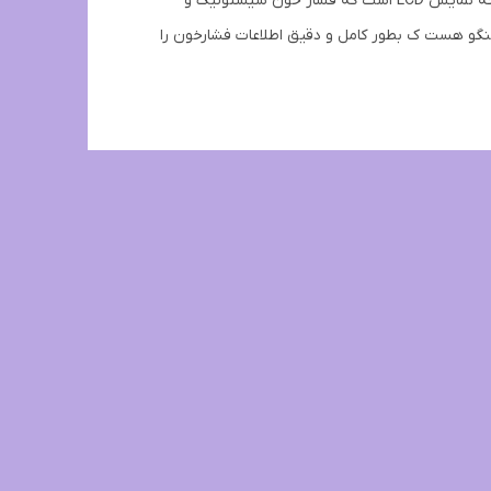
این دستگاه برای فشار خون و ضربان قلب استفاده می شود. دستگاه دارای یک صفحه نمایش LCD است که فشار خون سیستولیک و
گو هست ک بطور کامل و دقیق اطلاعات فشارخون را