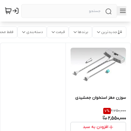
جدیدترین
برندها
قیمت
دسته‌بندی
فقط محص
سوزن مغز استخوان جمشیدی
2,750,000
7
%
2,550,000
افزودن به سبد